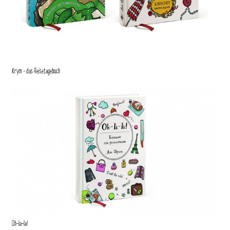
Krym – das Reisetagebuch
Oh-la-la!