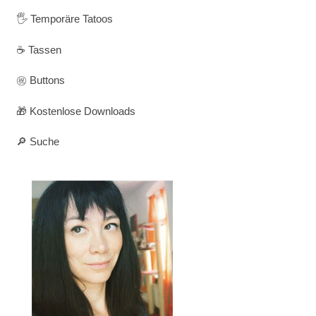
🖐️ Temporäre Tatoos
☕ Tassen
㊗️ Buttons
🎁 Kostenlose Downloads
🔎 Suche