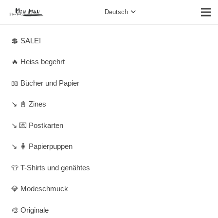
Deutsch
💲 SALE!
🔥 Heiss begehrt
📖 Bücher und Papier
↘️ 📓 Zines
↘️ 💌 Postkarten
↘️ 🧍 Papierpuppen
👕 T-Shirts und genähtes
💎 Modeschmuck
🎨 Originale