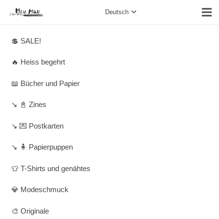
Deutsch
💲 SALE!
🔥 Heiss begehrt
📖 Bücher und Papier
↘️ 📓 Zines
↘️ 💌 Postkarten
↘️ 🧍 Papierpuppen
👕 T-Shirts und genähtes
💎 Modeschmuck
🎨 Originale