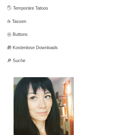
🖐️ Temporäre Tatoos
☕ Tassen
㊗️ Buttons
🎁 Kostenlose Downloads
🔎 Suche