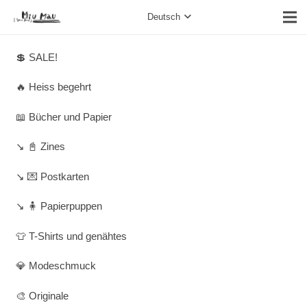
Deutsch
💲 SALE!
🔥 Heiss begehrt
📖 Bücher und Papier
↘️ 📓 Zines
↘️ 💌 Postkarten
↘️ 🧍 Papierpuppen
👕 T-Shirts und genähtes
💎 Modeschmuck
🎨 Originale