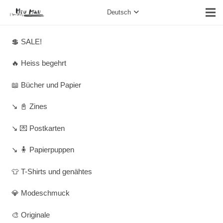
Deutsch
💲 SALE!
🔥 Heiss begehrt
📖 Bücher und Papier
↘️ 📓 Zines
↘️ 💌 Postkarten
↘️ 🧍 Papierpuppen
👕 T-Shirts und genähtes
💎 Modeschmuck
🎨 Originale