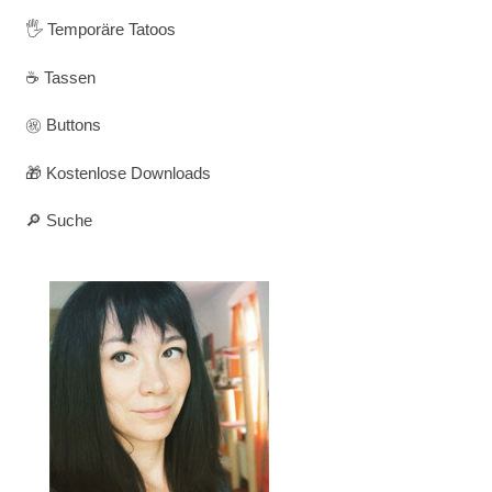
🖐️ Temporäre Tatoos
☕ Tassen
㊗️ Buttons
🎁 Kostenlose Downloads
🔎 Suche