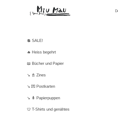
D
💲 SALE!
🔥 Heiss begehrt
📖 Bücher und Papier
↘️ 📓 Zines
↘️ 💌 Postkarten
↘️ 🧍 Papierpuppen
👕 T-Shirts und genähtes