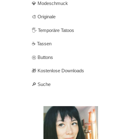
💎 Modeschmuck
🎨 Originale
🖐️ Temporäre Tatoos
☕ Tassen
㊗️ Buttons
🎁 Kostenlose Downloads
🔎 Suche