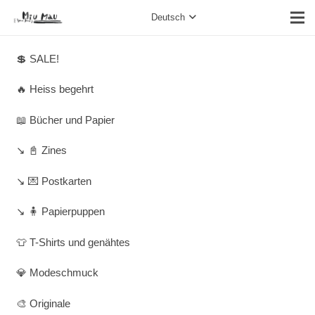
Deutsch
💲 SALE!
🔥 Heiss begehrt
📖 Bücher und Papier
↘️ 📓 Zines
↘️ 💌 Postkarten
↘️ 🧍 Papierpuppen
👕 T-Shirts und genähtes
💎 Modeschmuck
🎨 Originale