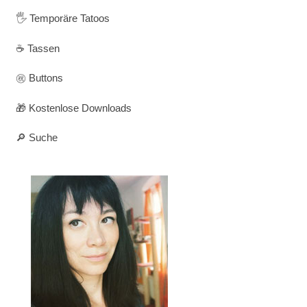
🖐️ Temporäre Tatoos
☕ Tassen
㊗️ Buttons
🎁 Kostenlose Downloads
🔎 Suche