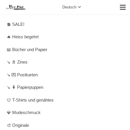
Deutsch
💲 SALE!
🔥 Heiss begehrt
📖 Bücher und Papier
↘️ 📓 Zines
↘️ 💌 Postkarten
↘️ 🧍 Papierpuppen
👕 T-Shirts und genähtes
💎 Modeschmuck
🎨 Originale