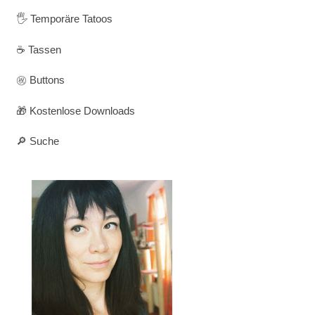
🖐️ Temporäre Tatoos
☕ Tassen
㊗️ Buttons
🎁 Kostenlose Downloads
🔎 Suche