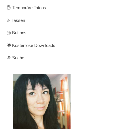
🖐️ Temporäre Tatoos
☕ Tassen
㊗️ Buttons
🎁 Kostenlose Downloads
🔎 Suche