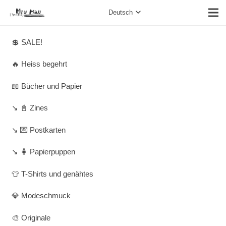
Deutsch
💲 SALE!
🔥 Heiss begehrt
📖 Bücher und Papier
↘️ 📓 Zines
↘️ 💌 Postkarten
↘️ 🧍 Papierpuppen
👕 T-Shirts und genähtes
💎 Modeschmuck
🎨 Originale