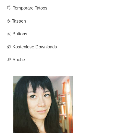
🖐️ Temporäre Tatoos
☕ Tassen
㊗️ Buttons
🎁 Kostenlose Downloads
🔎 Suche