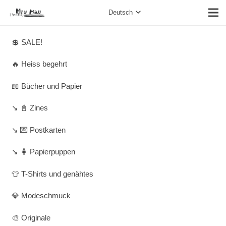
Deutsch
💲 SALE!
🔥 Heiss begehrt
📖 Bücher und Papier
↘️ 📓 Zines
↘️ 💌 Postkarten
↘️ 🧍 Papierpuppen
👕 T-Shirts und genähtes
💎 Modeschmuck
🎨 Originale