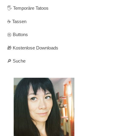
🖐️ Temporäre Tatoos
☕ Tassen
㊗️ Buttons
🎁 Kostenlose Downloads
🔎 Suche