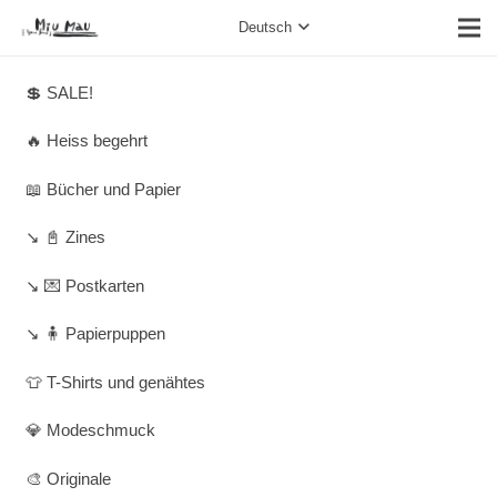
Deutsch
💲 SALE!
🔥 Heiss begehrt
📖 Bücher und Papier
↘️ 📓 Zines
↘️ 💌 Postkarten
↘️ 🧍 Papierpuppen
👕 T-Shirts und genähtes
💎 Modeschmuck
🎨 Originale