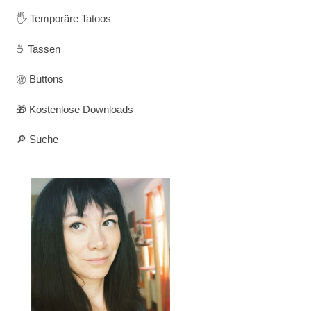
🖐️ Temporäre Tatoos
☕ Tassen
㊗️ Buttons
🎁 Kostenlose Downloads
🔎 Suche