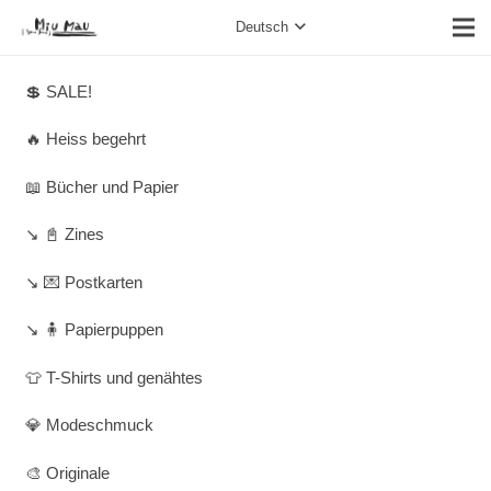
Deutsch
💲 SALE!
🔥 Heiss begehrt
📖 Bücher und Papier
↘️ 📓 Zines
↘️ 💌 Postkarten
↘️ 🧍 Papierpuppen
👕 T-Shirts und genähtes
💎 Modeschmuck
🎨 Originale