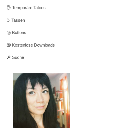
🖐️ Temporäre Tatoos
☕ Tassen
㊗️ Buttons
🎁 Kostenlose Downloads
🔎 Suche