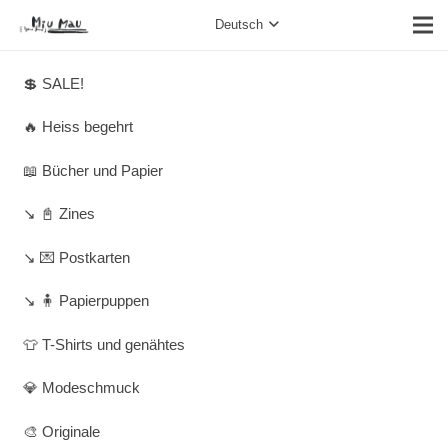
Deutsch
💲 SALE!
🔥 Heiss begehrt
📖 Bücher und Papier
↘️ 📓 Zines
↘️ 💌 Postkarten
↘️ 🧍 Papierpuppen
👕 T-Shirts und genähtes
💎 Modeschmuck
🎨 Originale