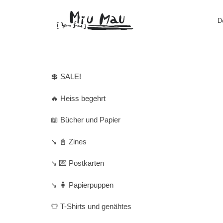
D
💲 SALE!
🔥 Heiss begehrt
📖 Bücher und Papier
↘️ 📓 Zines
↘️ 💌 Postkarten
↘️ 🧍 Papierpuppen
👕 T-Shirts und genähtes