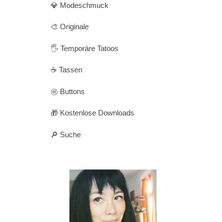
💎 Modeschmuck
🎨 Originale
🖐️ Temporäre Tatoos
☕ Tassen
㊗️ Buttons
🎁 Kostenlose Downloads
🔎 Suche