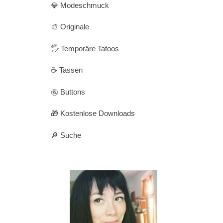
💎 Modeschmuck
🎨 Originale
🖐️ Temporäre Tatoos
☕ Tassen
㊗️ Buttons
🎁 Kostenlose Downloads
🔎 Suche