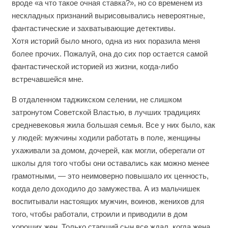
вроде «а что такое очная ставка?», но со временем из
нескладных признаний вырисовывались невероятные,
фантастические и захватывающие детективы.
Хотя историй было много, одна из них поразила меня
более прочих. Пожалуй, она до сих пор остается самой
фантастической историей из жизни, когда-либо
встречавшейся мне.
В отдаленном таджикском селении, не слишком
затронутом Советской Властью, в лучших традициях
средневековья жила большая семья. Все у них было, как
у людей: мужчины ходили работать в поле, женщины
ухаживали за домом, дочерей, как могли, оберегали от
школы для того чтобы они оставались как можно менее
грамотными, — это неимоверно повышало их ценность,
когда дело доходило до замужества. А из мальчишек
воспитывали настоящих мужчин, воинов, женихов для
того, чтобы работали, строили и приводили в дом
хороших жен. Только старший сын все ждал, когда жена