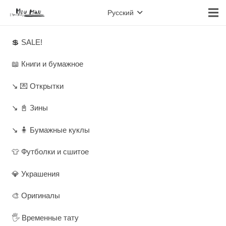
Русский
💲 SALE!
📖 Книги и бумажное
↘️ 💌 Открытки
↘️ 📓 Зины
↘️ 🧍 Бумажные куклы
👕 Футболки и сшитое
💎 Украшения
🎨 Оригиналы
🖐️ Временные тату