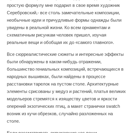
простую формулу мне подарил в свое время художник
Серебровский,- все столь замечательные композиции,
необычные идеи и причудливые формы однажды были
увидены в реальной жизни. Ко всем орнаментам и
схематичным рисункам человек пришел, изучая
реальные вещи и обобщая их до «самого главного».
Все сюрреалистические сюжеты и интересные эффекты
были обнаружены в каком-нибудь отражении,
большинство гениальных композиций, встречающихся в
народных вышивках, были найдены в процессе
расстановки тарелок на пустом столе. Архитектурные
элементы срисованы у медуз и растений, платья великих
модельеров стремятся к изяществу цветов и яркости
оперений экзотических птиц, а макет странички swatch
возник из кучи обрезков, случайно разложенных на
столе.
Если рассматривать окружающие нас вещи