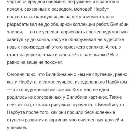
чертил очередной орнамент, погруженный в заботы и
печали, связанные с разводом, молодой Нарбут
подхватывал каждую идею на лету и моментально
разрабатывал ее до обширной коллекции работ. Билибин
злился, — он не успевал дорисовать свежепридуманную
завитушку до конца, как уже обнаруживал ее в десятке
новых произведений этого приезжего сопляка. А тот, в
ответ на упреки, отмахивался: «Что вам, жалко? Все
равно на ваше не похоже».
Сегодня ясно, что Билибина ни с кем не спутаешь, равно
как и Нарбута, а самое лучшее, из сделанного Нарбутом
— это придуманное им самим. Хотя многие идеи
родились из срисованных у Билибина картинок. Также
неизвестно, сколько рисунков вернулось к Билибину от
Нарбута после того, как они прошли бесчисленные
ступени развития в картинах многочисленных друзей и
учеников.