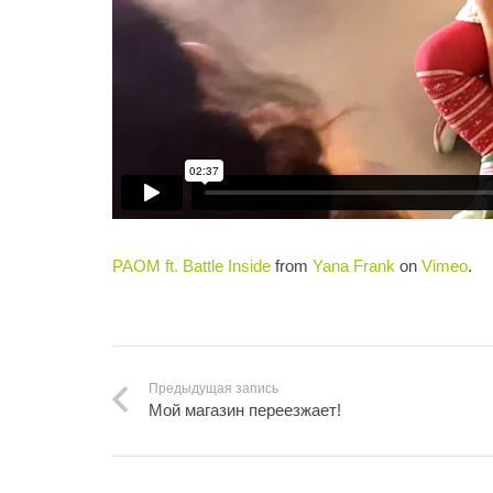
PAOM ft. Battle Inside
from
Yana Frank
on
Vimeo
.
Предыдущая запись
Мой магазин переезжает!