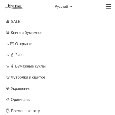
Русский
💲 SALE!
📖 Книги и бумажное
↘️ 💌 Открытки
↘️ 📓 Зины
↘️ 🧍 Бумажные куклы
👕 Футболки и сшитое
💎 Украшения
🎨 Оригиналы
🖐️ Временные тату