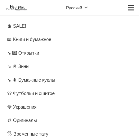
Русский
💲 SALE!
📖 Книги и бумажное
↘️ 💌 Открытки
↘️ 📓 Зины
↘️ 🧍 Бумажные куклы
👕 Футболки и сшитое
💎 Украшения
🎨 Оригиналы
🖐️ Временные тату