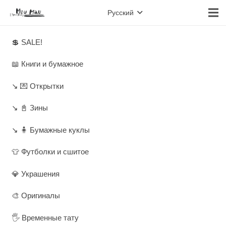
Русский
💲 SALE!
📖 Книги и бумажное
↘️ 💌 Открытки
↘️ 📓 Зины
↘️ 🧍 Бумажные куклы
👕 Футболки и сшитое
💎 Украшения
🎨 Оригиналы
🖐️ Временные тату